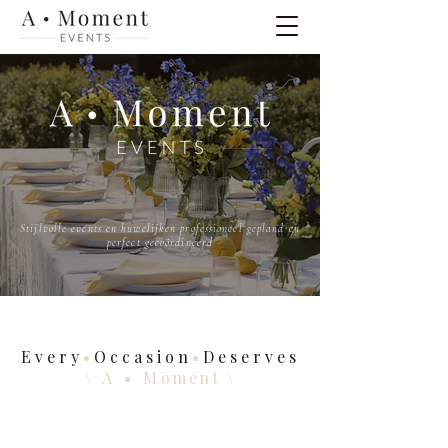
Stijlvolle events en huwelijken professioneel gepland en
perfect gecoördineerd
Every
•
Occasion
•
Deserves
\
A • M
oment
\