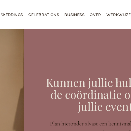
WEDDINGS
CELEBRATIONS
BUSINESS
OVER
WERKWIJZE
Kunnen jullie hu
de coördinatie o
jullie eve
Plan hieronder alvast een kennismak