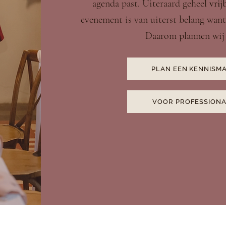
agenda past. Uiteraard geheel
vrij
evenement is van uiterst belang want
Daarom plannen wij 
PLAN EEN KENNISMA
VOOR PROFESSIONA