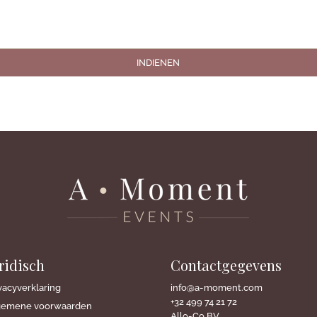
INDIENEN
uridisch
Contactgegevens
vacyverklaring
info@a-moment.com
+32 499 74 21 72
gemene voorwaarden
Allo-Co BV