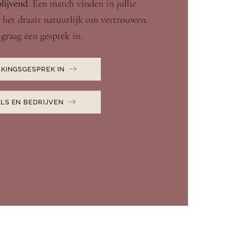
blijvend
. Een match vinden in jullie
 het draait natuurlijk om vertrouwen.
graag een gesprek in.
KINGSGESPREK IN
LS EN BEDRIJVEN