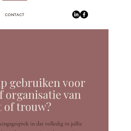
CONTACT
lp gebruiken voor
f organisatie van
nt of trouw?
ingsgesprek in dat volledig in jullie