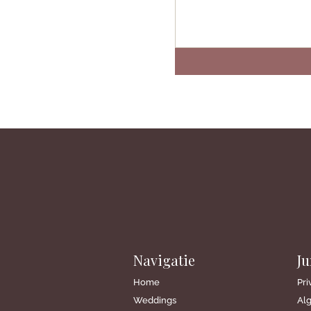
Navigatie
​J
Home
Pri
Weddings
Al